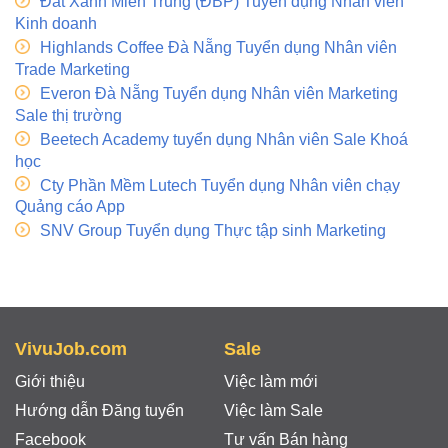
Đất Xanh Miền Trung (ĐBP) Tuyển dụng Nhan viên
Kinh doanh
Highlands Coffee Đà Nẵng Tuyển dụng Nhân viên
Trade Marketing
Everon Đà Nẵng Tuyển dụng Nhân viên Marketing
Sale thị trường
Beetech Academy tuyển dụng Nhân viên Sale Khoá
học
Cty Phần Mềm Lutech Tuyển dụng Nhân viên chạy
Quảng cáo App
SNV Group Tuyển dụng Thực tập sinh Marketing
VivuJob.com
Sale
Giới thiệu
Việc làm mới
Hướng dẫn Đăng tuyển
Việc làm Sale
Facebook
Tư vấn Bán hàng