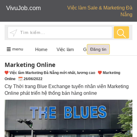
VivuJob.com
Việc làm Sale & Marketing Đà
Nẵng
Toggle
menu
Home
Việc làm
Giới thiệu
Đăng tin
navigation
Marketing Online
Việc làm Marketing Đà Nẵng mới nhất, lương cao
Marketing
Online
26/06/2022
Cty Thời trang Blue Exchange tuyển nhân viên Marketing
Online phát triển hệ thống bán hàng online