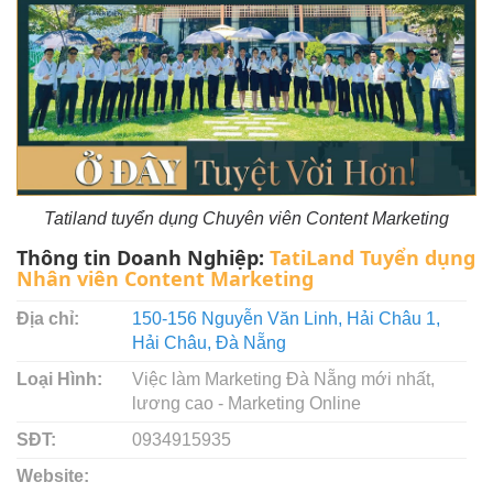
Tatiland tuyển dụng Chuyên viên Content Marketing
Thông tin Doanh Nghiệp:
TatiLand Tuyển dụng
Nhân viên Content Marketing
Địa chỉ:
150-156 Nguyễn Văn Linh, Hải Châu 1,
Hải Châu, Đà Nẵng
Loại Hình:
Việc làm Marketing Đà Nẵng mới nhất,
lương cao - Marketing Online
SĐT:
0934915935
Website: